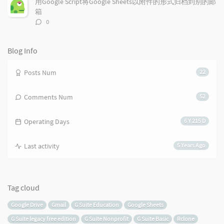
用Google Script将Google Sheets以附件的形式归档到别的邮
箱
评
0
论
数：
Blog Info
Posts Num
22
Comments Num
52
Operating Days
6 Y 215 D
Last activity
5 Years Ago
Tag cloud
Google Drive
Gmail
G Suite Education
Google Sheets
G Suite legacy free edition
G Suite Nonprofit
G Suite Basic
Rclone