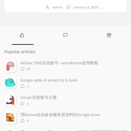
admin
January 6, 2020
1 comments
P
L
R
o
a
a
Popular articles
p
t
n
u
e
d
Rclone 750G自动换号– AutoRclone使用教程
l
s
o
评
47
a
t
m
论
r
c
a
数：
Google adds AI smarts to G Suite
a
o
r
评
1
r
m
t
论
t
m
i
数：
Gmail/谷歌账号注册
i
e
c
评
1
c
n
l
论
l
数：
t
e
用Rclone自动备份服务器资料到Google Drive
e
s
s
评
0
s
论
数：