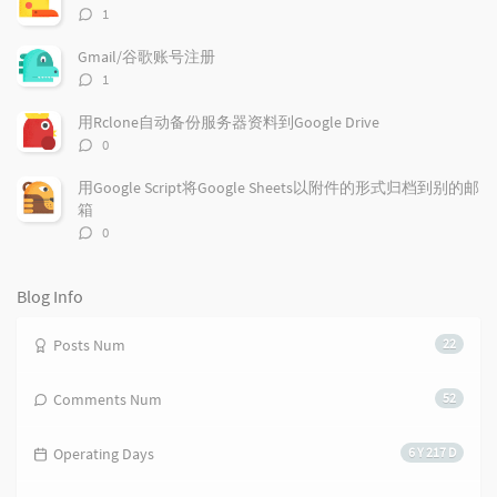
a
o
r
评
1
r
m
t
论
t
m
i
数：
Gmail/谷歌账号注册
i
e
c
评
1
c
n
l
论
l
数：
t
e
用Rclone自动备份服务器资料到Google Drive
e
s
s
评
0
s
论
数：
用Google Script将Google Sheets以附件的形式归档到别的邮
箱
评
0
论
数：
Blog Info
Posts Num
22
Comments Num
52
Operating Days
6 Y 217 D