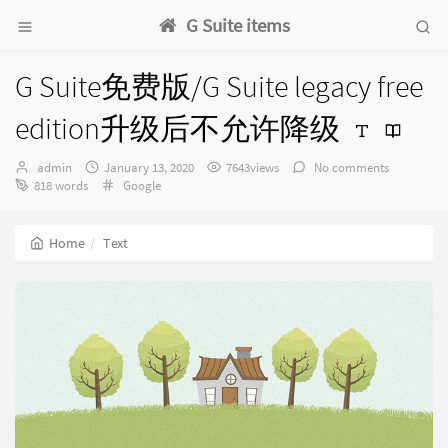
G Suite items
G Suite免费版/G Suite legacy free
edition升级后不允许降级
Author：
发
admin
January 13, 2020
7643views
No comments
布
Categories：
818 words
Google
时
间：
Home
Text