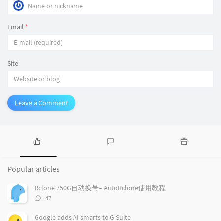
Email
*
Site
Leave a Comment
P
L
R
o
a
a
Popular articles
p
t
n
u
e
d
Rclone 750G自动换号– AutoRclone使用教程
l
s
o
评
47
a
t
m
论
r
c
a
数：
Google adds AI smarts to G Suite