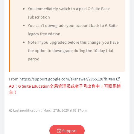
You immediately switch to a paid G Suite Basic
subscription
You can’t downgrade your account back to G Suite
legacy free edition
Note: If you upgraded before this change, you have
the option to downgrade during the 10-day trial
period.
From
https://support.google.com/a/answer/2855120?hl=en
AD：G Suite Education全局管理员或者子号出售中！可联系
博
主
！
Last modification：March 27th, 2020 at 08:17 pm
Support