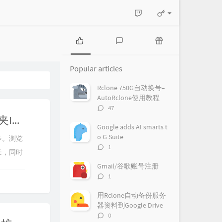
P
L
R
o
a
a
Popular articles
p
t
n
u
e
d
Rclone 750G自动换号–
l
s
o
AutoRclone使用教程
a
t
m
评
47
r
c
a
论
Rclone根据公开分享的文件/文件夹ID快速复制
a
o
r
数：
Google adds AI smarts t
r
m
t
o G Suite
多。浏览
t
m
i
评
1
长，同时
i
e
c
论
c
n
l
数：
.
Gmail/谷歌账号注册
l
t
e
评
1
e
s
s
论
s
数：
用Rclone自动备份服务
器资料到Google Drive
评
0