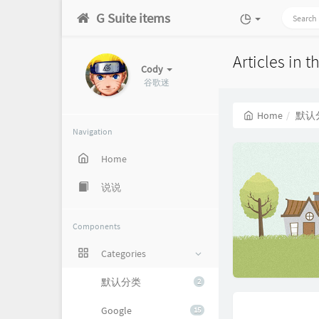
G Suite items
Articles in
Cody
谷歌迷
Home
默认
Navigation
Home
说说
Components
Categories
默认分类
2
Google
15