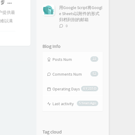
5TB的OneDrive不够用？试试把它扩展到25TB
论
数：
用Google Script将Googl
给用户提供最
e Sheets以附件的形式
归档到别的邮箱
在难以满
评
0
论
数：
Blog Info
Posts Num
22
Comments Num
52
Operating Days
6 Y 215 D
Last activity
5 Years Ago
Tag cloud