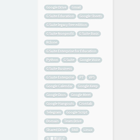
Google Drive
Gmail
G Suite Education
Google Sheets
G Suite legacy free edition
G Suite Nonprofit
G Suite Basic
Rclone
G Suite Enterprise for Education
Python
G Suite
Google Voice
G Suite Business
G Suite Enterprise
PT
VPS
Google Calendar
Google Keep
Google Docs
Google Meet
Google Hangouts
Crontab
Telegram
Google Script
Domain
Team Drive
Shared Drive
RAR
Linux
矢量图设计