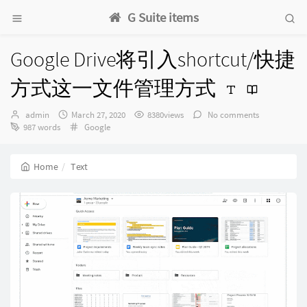
G Suite items
Google Drive将引入shortcut/快捷
方式这一文件管理方式
Author：
发
admin
March 27, 2020
8380views
No comments
布
Categories：
987 words
Google
时
间：
Home
Text