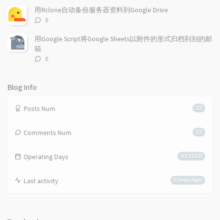
l
数：
t
e
用Rclone自动备份服务器资料到Google Drive
e
s
s
评
0
s
论
数：
用Google Script将Google Sheets以附件的形式归档到别的邮
箱
评
0
论
数：
Blog Info
Posts Num
22
Comments Num
52
Operating Days
6 Y 219 D
Last activity
5 Years Ago