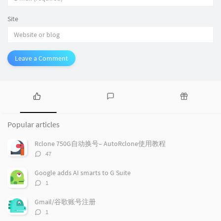
Site
Leave a Comment
P
L
R
o
a
a
Popular articles
p
t
n
u
e
d
Rclone 750G自动换号– AutoRclone使用教程
l
s
o
评
47
a
t
m
论
r
c
a
数：
Google adds AI smarts to G Suite
a
o
r
评
1
r
m
t
论
t
m
i
数：
Gmail/谷歌账号注册
i
e
c
评
1
c
n
l
论