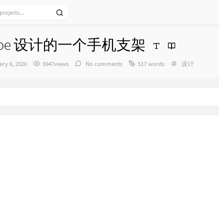
scape 设计的一个手机支架
Categories：
ry 6, 2020
5947views
No comments
517 words
设计