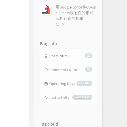
论
数：
用Google Script将Googl
e Sheets以附件的形式
归档到别的邮箱
评
0
论
数：
Blog Info
Posts Num
22
Comments Num
52
Operating Days
6 Y 214 D
Last activity
5 Years Ago
Tag cloud