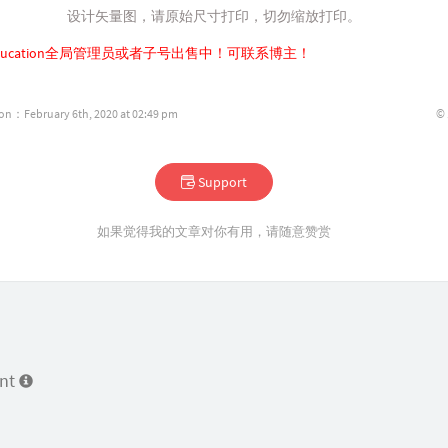
设计矢量图，请原始尺寸打印，切勿缩放打印。
e Education全局管理员或者子号出售中！可联系
博主
！
©
ion：February 6th, 2020 at 02:49 pm
Support
如果觉得我的文章对你有用，请随意赞赏
ent