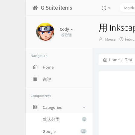
G Suite items
用 Ink
Cody
谷歌迷
Author：
发
Moose
Februa
布
时
间：
Navigation
Home
Text
Home
说说
Components
Categories
默认分类
2
Google
15