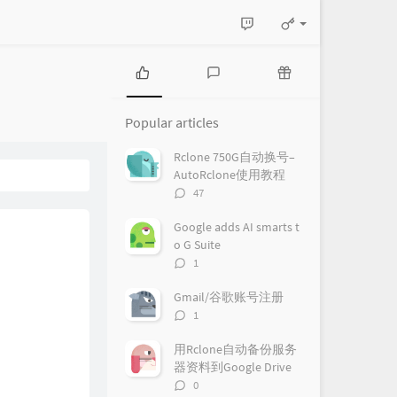
P
L
R
o
a
a
Popular articles
p
t
n
u
e
d
Rclone 750G自动换号–
l
s
o
AutoRclone使用教程
a
t
m
评
47
r
c
a
论
a
o
r
数：
Google adds AI smarts t
r
m
t
o G Suite
t
m
i
评
1
i
e
c
论
c
n
l
数：
Gmail/谷歌账号注册
l
t
e
评
1
e
s
s
论
s
数：
用Rclone自动备份服务
器资料到Google Drive
评
0