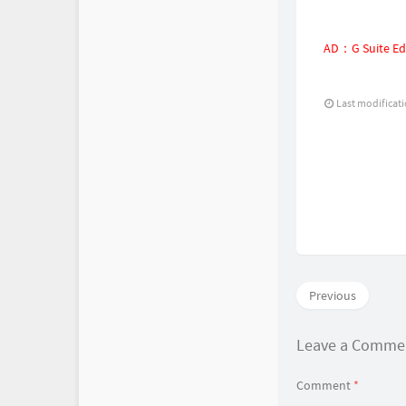
AD：G Suit
Last modificat
Previous
Leave a Comm
Comment
*